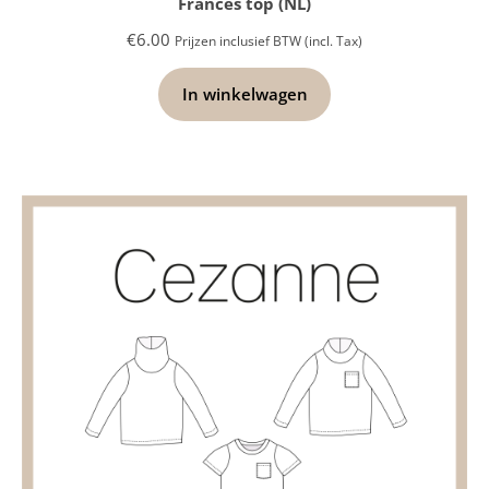
Frances top (NL)
€
6.00
Prijzen inclusief BTW (incl. Tax)
In winkelwagen