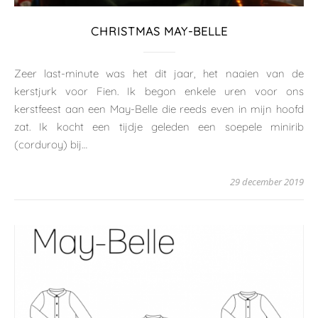
CHRISTMAS MAY-BELLE
Zeer last-minute was het dit jaar, het naaien van de
kerstjurk voor Fien. Ik begon enkele uren voor ons
kerstfeest aan een May-Belle die reeds even in mijn hoofd
zat. Ik kocht een tijdje geleden een soepele minirib
(corduroy) bij…
29 december 2019