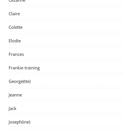
Cezanne
Claire
Colette
Elodie
Frances
Frankie training
George(tte)
Jeanne
Jack
Joseph(ine)