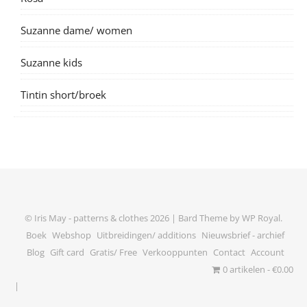
Suzanne dame/ women
Suzanne kids
Tintin short/broek
© Iris May - patterns & clothes 2026 |
Bard Theme by
WP Royal
.
Boek
Webshop
Uitbreidingen/ additions
Nieuwsbrief - archief
Blog
Gift card
Gratis/ Free
Verkooppunten
Contact
Account
0 artikelen
€0.00