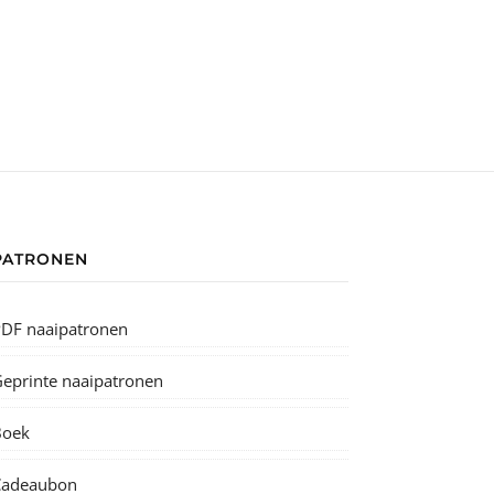
PATRONEN
DF naaipatronen
eprinte naaipatronen
Boek
Cadeaubon