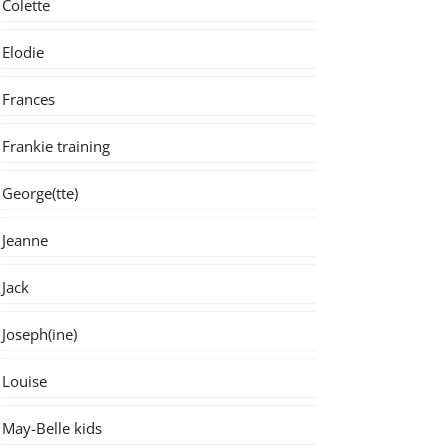
Colette
Elodie
Frances
Frankie training
George(tte)
Jeanne
Jack
Joseph(ine)
Louise
May-Belle kids