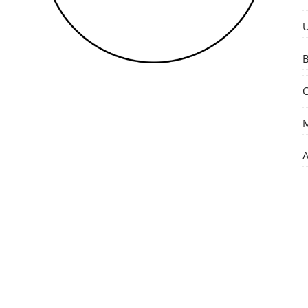
U
B
C
M
A