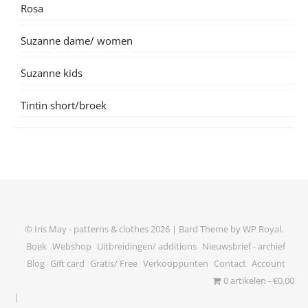
Rosa
Suzanne dame/ women
Suzanne kids
Tintin short/broek
© Iris May - patterns & clothes 2026 |
Bard Theme by
WP Royal
.
Boek
Webshop
Uitbreidingen/ additions
Nieuwsbrief - archief
Blog
Gift card
Gratis/ Free
Verkooppunten
Contact
Account
0 artikelen
€0.00