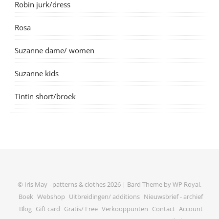
Robin jurk/dress
Rosa
Suzanne dame/ women
Suzanne kids
Tintin short/broek
© Iris May - patterns & clothes 2026 |
Bard Theme by
WP Royal
.
Boek
Webshop
Uitbreidingen/ additions
Nieuwsbrief - archief
Blog
Gift card
Gratis/ Free
Verkooppunten
Contact
Account