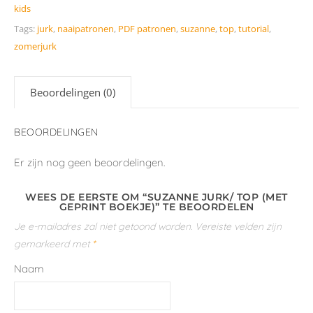
kids
Tags:
jurk
,
naaipatronen
,
PDF patronen
,
suzanne
,
top
,
tutorial
,
zomerjurk
Beoordelingen (0)
BEOORDELINGEN
Er zijn nog geen beoordelingen.
WEES DE EERSTE OM “SUZANNE JURK/ TOP (MET
GEPRINT BOEKJE)” TE BEOORDELEN
Je e-mailadres zal niet getoond worden.
Vereiste velden zijn
gemarkeerd met
*
Naam