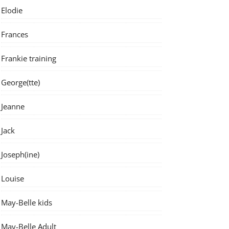
Elodie
Frances
Frankie training
George(tte)
Jeanne
Jack
Joseph(ine)
Louise
May-Belle kids
May-Belle Adult