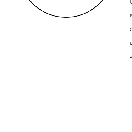
U
B
C
M
A