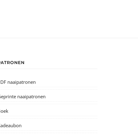
PATRONEN
DF naaipatronen
eprinte naaipatronen
Boek
Cadeaubon