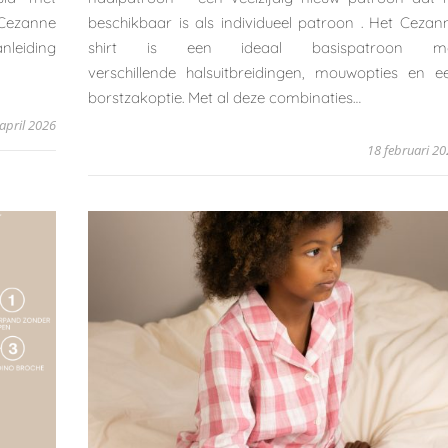
n Cezanne
beschikbaar is als individueel patroon . Het Cezan
anleiding
shirt is een ideaal basispatroon m
verschillende halsuitbreidingen, mouwopties en e
borstzakoptie. Met al deze combinaties…
 april 2026
18 februari 2