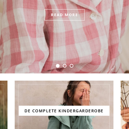
READ MORE
READ MORE
READ MORE
DE COMPLETE KINDERGARDEROBE