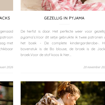
HACKS
GEZELLIG IN PYJAMA
 genaaid
De herfst is daar. Het perfecte weer voor gezelli
t patroon
pyjama’s.Voor dit setje gebruikte ik twee patronen u
raag met
het boek - De complete kindergarderobe-. H
chikbaar
bovenstuk is de Bo blouse, de broek is de Jack
broek.Voor de stof koos ik hier…
nuari 2026
20 november 20