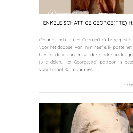
ENKELE SCHATTIGE GEORGE(TTE) 
Onlangs heb ik een George(tte) broekpakje
voor het doopsel van mijn neefje. Ik paste he
hier en daar aan en wil deze leuke hacks g
jullie delen. Het George(tte) patroon is bes
vanaf maat 80, maar met…
17 ja