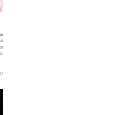
ge
it
et
ie
25