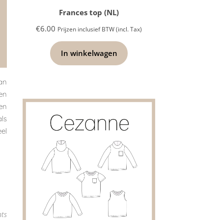
Frances top (NL)
€
6.00
Prijzen inclusief BTW (incl. Tax)
In winkelwagen
an
en
en
als
el
ts