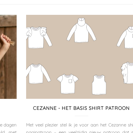
CEZANNE - HET BASIS SHIRT PATROON
re dagen
Met veel plezier stel ik je voor aan het Cezanne shi
uld met
naaipatroon – een veelzijdig nieuw patroon dat 