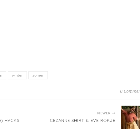
on
winter
zomer
0 Commen
NEWER
E) HACKS
CEZANNE SHIRT & EVE ROKJE