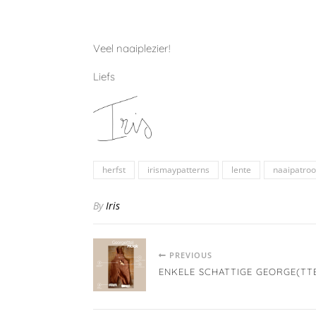
Veel naaiplezier!
Liefs
herfst
irismaypatterns
lente
naaipatro
By
Iris
PREVIOUS
ENKELE SCHATTIGE GEORGE(TT