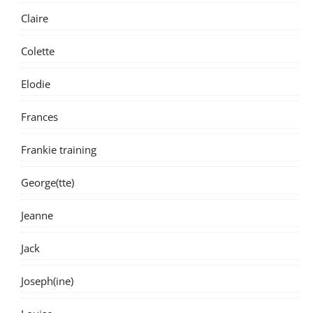
Claire
Colette
Elodie
Frances
Frankie training
George(tte)
Jeanne
Jack
Joseph(ine)