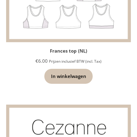
Frances top (NL)
€
6.00
Prijzen inclusief BTW (incl. Tax)
In winkelwagen