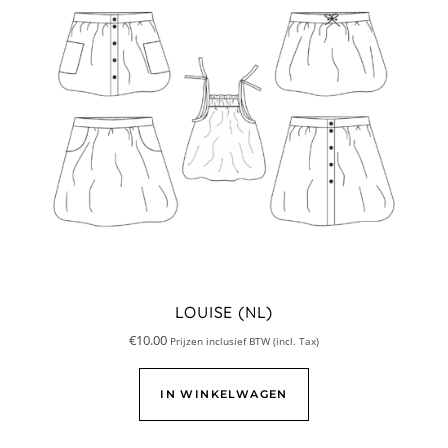
LOUISE (NL)
€
10.00
Prijzen inclusief BTW (incl. Tax)
IN WINKELWAGEN