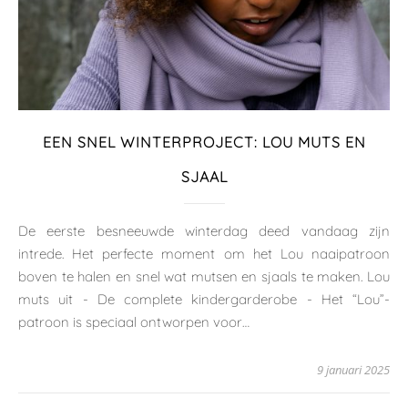
EEN SNEL WINTERPROJECT: LOU MUTS EN
SJAAL
De eerste besneeuwde winterdag deed vandaag zijn
intrede. Het perfecte moment om het Lou naaipatroon
boven te halen en snel wat mutsen en sjaals te maken. Lou
muts uit - De complete kindergarderobe - Het “Lou”-
patroon is speciaal ontworpen voor…
9 januari 2025