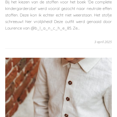
Bij het kiezen van de stoffen voor het boek 'De complete
kindergarderobe' werd vooral gezocht naar neutrale effen
stoffen. Deze kon ik echter echt niet weerstaan. Het stofje
schreeuwt hier vrolijkheid! Deze outfit werd genaaid door
Laurence van @b_l_a_n_c_h_e_85. Ze…
3 april 2025