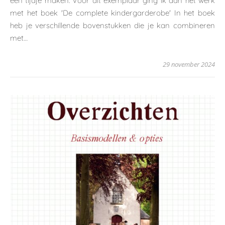
een tijdje maken. Voor dit exemplaar ging ik aan het werk
met het boek 'De complete kindergarderobe' In het boek
heb je verschillende bovenstukken die je kan combineren
met…
29 november 2024