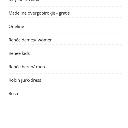
Madeline overgooirokje - gratis
Odeline
Renée dames/ women
Renée kids
Renée heren/ men
Robin jurk/dress
Rosa
Suzanne dame/ women
Suzanne kids