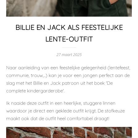
BILLIE EN JACK ALS FEESTELIJKE
LENTE-OUTFIT
27 maart 2025
Naar aanleiding van een feestelijke gelegenheid (lentefeest,
communie, trouw,...) kan je voor een jongen perfect aan de
slag met het Billie en Jack patroon uit het boek 'De
complete kindergarderobe'.
Ik naaide deze outfit in een heerlijke, stuggere linnen
waardoor je direct een geklede outfit krijgt. De stofkeuze
maakt ook dat de outfit heel comfortabel draagt!