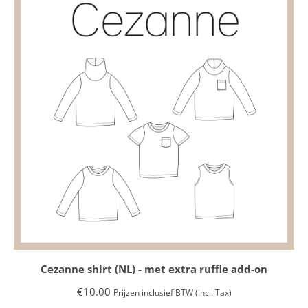
Cezanne shirt (NL) - met extra ruffle add-on
€
10.00
Prijzen inclusief BTW (incl. Tax)