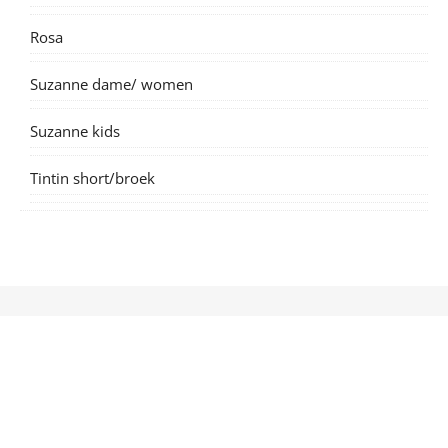
Rosa
Suzanne dame/ women
Suzanne kids
Tintin short/broek
© Iris May - patterns & clothes 2026 |
Bard Theme by
WP Royal
.
Boek
Webshop
Uitbreidingen/ additions
Nieuwsbrief - archief
Blog
Gift card
Gratis/ Free
Verkooppunten
Contact
Account
0 artikelen
€0.00