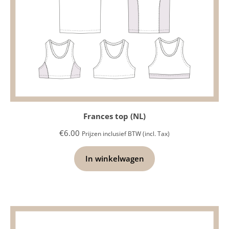
Frances top (NL)
€
6.00
Prijzen inclusief BTW (incl. Tax)
In winkelwagen