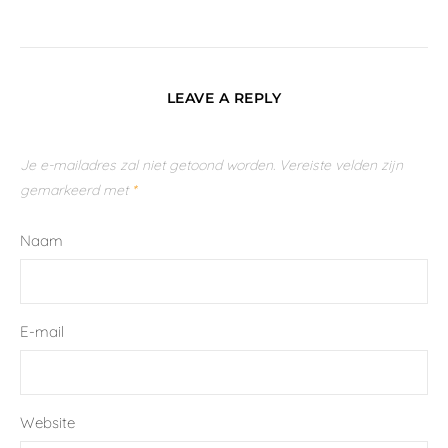
LEAVE A REPLY
Je e-mailadres zal niet getoond worden.
Vereiste velden zijn
gemarkeerd met
*
Naam
E-mail
Website