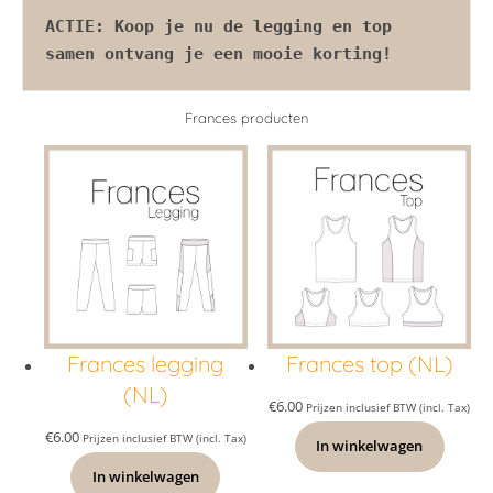
ACTIE: Koop je nu de legging en top 
samen ontvang je een mooie korting!
Frances producten
Frances legging
Frances top (NL)
(NL)
€
6.00
Prijzen inclusief BTW (incl. Tax)
€
6.00
Prijzen inclusief BTW (incl. Tax)
In winkelwagen
In winkelwagen