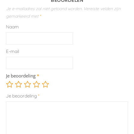
BEOORDELEN
Je e-mailadres zal niet getoond worden.
Vereiste velden zijn
gemarkeerd met
*
Naam
E-mail
Je beoordeling
*
Je beoordeling
*