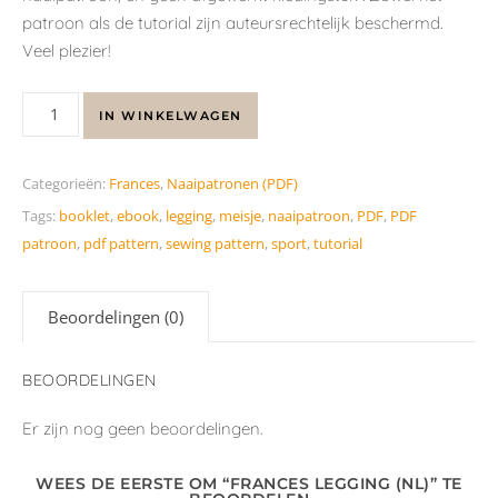
patroon als de tutorial zijn auteursrechtelijk beschermd.
Veel plezier!
IN WINKELWAGEN
Categorieën:
Frances
,
Naaipatronen (PDF)
Tags:
booklet
,
ebook
,
legging
,
meisje
,
naaipatroon
,
PDF
,
PDF
patroon
,
pdf pattern
,
sewing pattern
,
sport
,
tutorial
Beoordelingen (0)
BEOORDELINGEN
Er zijn nog geen beoordelingen.
WEES DE EERSTE OM “FRANCES LEGGING (NL)” TE