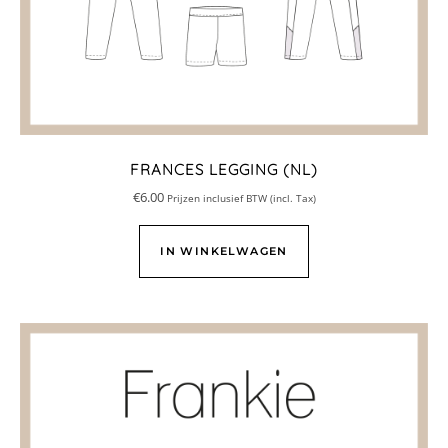
FRANCES LEGGING (NL)
€
6.00
Prijzen inclusief BTW (incl. Tax)
IN WINKELWAGEN