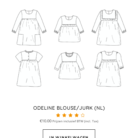
ODELINE BLOUSE/JURK (NL)
€
10.00
Prijzen inclusief BTW (incl. Tax)
Beoordeeld
met
4.00
van 5
IN WINKELWAGEN