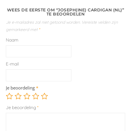
WEES DE EERSTE OM “JOSEPH(INE) CARDIGAN (NL)”
TE BEOORDELEN
Je e-mailadres zal niet getoond worden.
Vereiste velden zijn
gemarkeerd met
*
Naam
E-mail
Je beoordeling
*
Je beoordeling
*