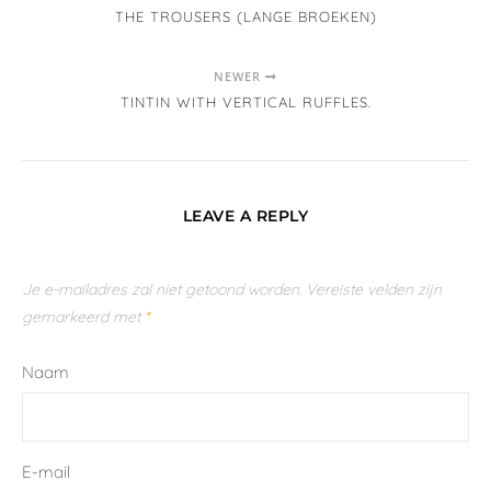
THE TROUSERS (LANGE BROEKEN)
NEWER
TINTIN WITH VERTICAL RUFFLES.
LEAVE A REPLY
Je e-mailadres zal niet getoond worden.
Vereiste velden zijn
gemarkeerd met
*
Naam
E-mail