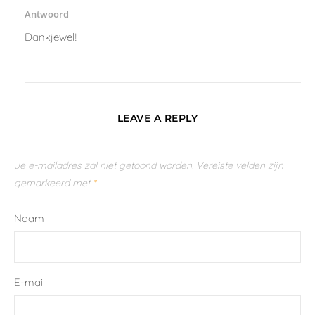
Antwoord
Dankjewel!!
LEAVE A REPLY
Je e-mailadres zal niet getoond worden.
Vereiste velden zijn
gemarkeerd met
*
Naam
E-mail