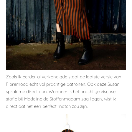
Zoals ik eerder al verkondigde staat de laatste versie van
Fibremood echt vol prachtige patronen. Ook deze Susan
sprak me direct aan. Wanneer ik het prachtige viscose
stofje bij Madeline de Stoffenmadam zag liggen, wist ik
direct dat het een perfect match zou zijn.