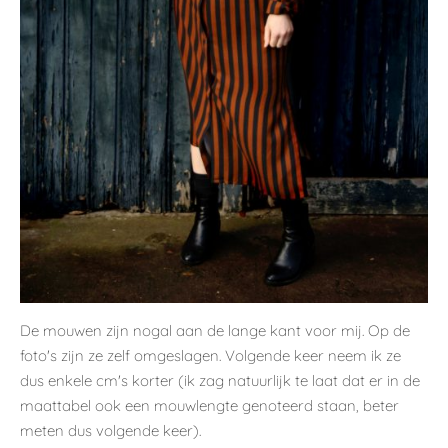
De mouwen zijn nogal aan de lange kant voor mij. Op de
foto's zijn ze zelf omgeslagen. Volgende keer neem ik ze
dus enkele cm's korter (ik zag natuurlijk te laat dat er in de
maattabel ook een mouwlengte genoteerd staan, beter
meten dus volgende keer).