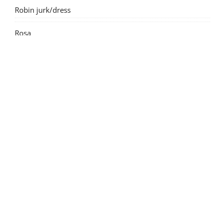
Robin jurk/dress
Rosa
Suzanne dame/ women
Suzanne kids
Tintin short/broek
© Iris May - patterns & clothes 2026 |
Bard Theme by
WP Royal
.
Boek
Webshop
Uitbreidingen/ additions
Nieuwsbrief - archief
Blog
Gift card
Gratis/ Free
Verkooppunten
Contact
Account