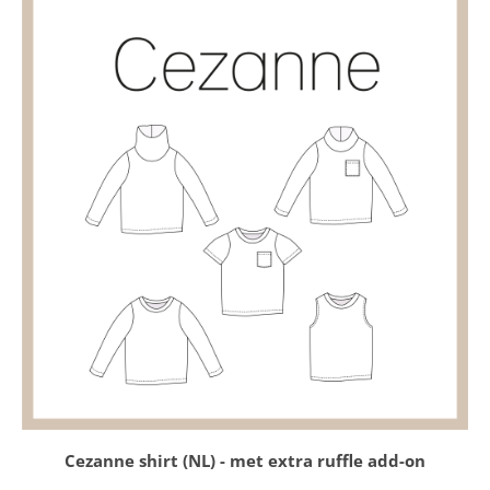
Cezanne shirt (NL) - met extra ruffle add-on