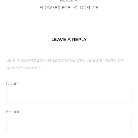
NEWER
FLOWERS FOR MY ODELINE
LEAVE A REPLY
Je e-mailadres zal niet getoond worden.
Vereiste velden zijn
gemarkeerd met
*
Naam
E-mail