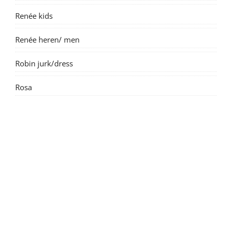
Renée kids
Renée heren/ men
Robin jurk/dress
Rosa
Suzanne dame/ women
Suzanne kids
Tintin short/broek