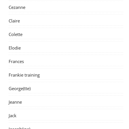
Cezanne
Claire
Colette
Elodie
Frances
Frankie training
George(tte)
Jeanne
Jack
Joseph(ine)