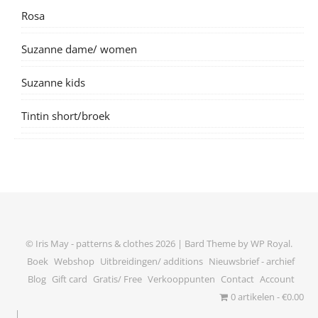
Rosa
Suzanne dame/ women
Suzanne kids
Tintin short/broek
© Iris May - patterns & clothes 2026 |
Bard Theme by
WP Royal
.
Boek
Webshop
Uitbreidingen/ additions
Nieuwsbrief - archief
Blog
Gift card
Gratis/ Free
Verkooppunten
Contact
Account
0 artikelen
€0.00