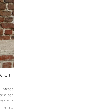
MATCH
n intrede
 aan een
rfst mijn
 niet in…