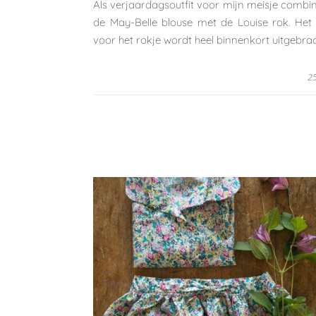
Als verjaardagsoutfit voor mijn meisje combin
de May-Belle blouse met de Louise rok. Het
voor het rokje wordt heel binnenkort uitgebrac
2