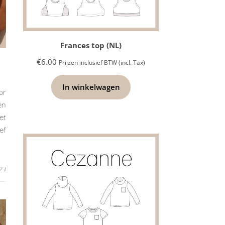
Frances top (NL)
€
6.00
Prijzen inclusief BTW (incl. Tax)
In winkelwagen
or
en
et
ef
023