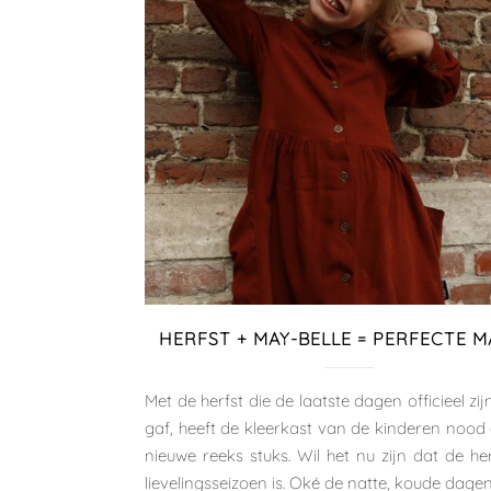
HERFST + MAY-BELLE = PERFECTE 
Met de herfst die de laatste dagen officieel zij
gaf, heeft de kleerkast van de kinderen nood
nieuwe reeks stuks. Wil het nu zijn dat de he
lievelingsseizoen is. Oké de natte, koude dagen