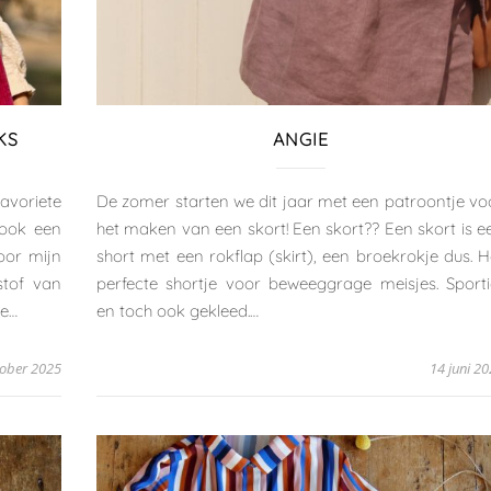
KS
ANGIE
avoriete
De zomer starten we dit jaar met een patroontje vo
 ook een
het maken van een skort! Een skort?? Een skort is e
oor mijn
short met een rokflap (skirt), een broekrokje dus. H
stof van
perfecte shortje voor beweeggrage meisjes. Sporti
de…
en toch ook gekleed.…
tober 2025
14 juni 2