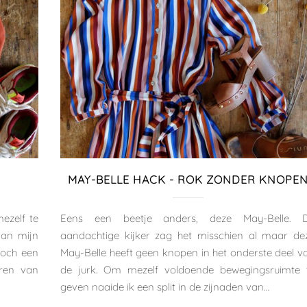
MAY-BELLE HACK - ROK ZONDER KNOPE
ezelf te
Eens een beetje anders, deze May-Belle. 
van mijn
aandachtige kijker zag het misschien al maar de
toch een
May-Belle heeft geen knopen in het onderste deel v
eren van
de jurk. Om mezelf voldoende bewegingsruimte 
geven naaide ik een split in de zijnaden van…