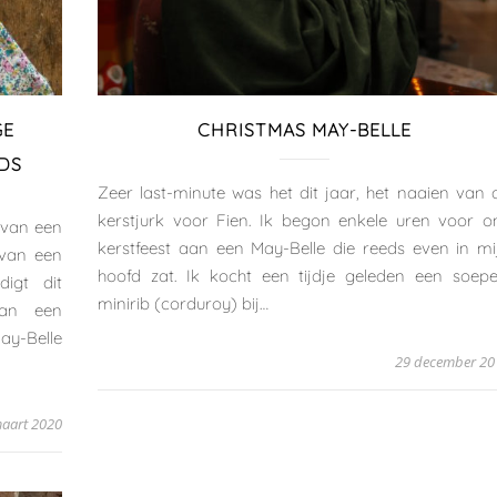
GE
CHRISTMAS MAY-BELLE
DS
Zeer last-minute was het dit jaar, het naaien van 
kerstjurk voor Fien. Ik begon enkele uren voor o
 van een
kerstfeest aan een May-Belle die reeds even in mi
 van een
hoofd zat. Ik kocht een tijdje geleden een soepe
igt dit
minirib (corduroy) bij…
van een
y-Belle
29 december 20
aart 2020