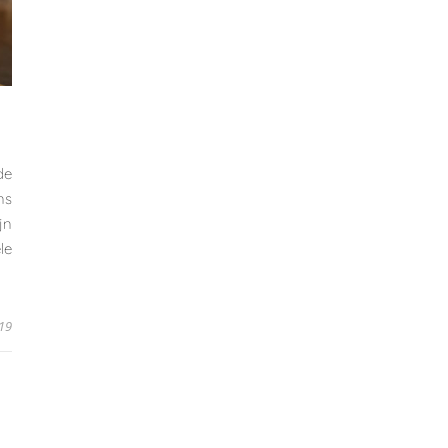
de
ns
jn
le
19