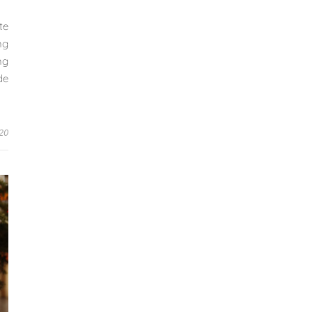
te
ng
ng
de
020