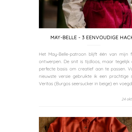
MAY-BELLE - 3 EENVOUDIGE HAC
Het May-Belle-patroon blijft één van mijn f
ontwerpen. De snit is tijdloos, maar tegelijk
perfecte basis om creatief aan te passen. V
nieuwste versie gebruikte ik een prachtige 
Veritas (Burgos seersucker in beige) en voeg
24 ok