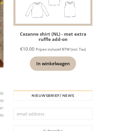
Cezanne shirt (NL) - met extra
ruffle add-on
€
10.00
Prijzen inclusief BTW (incl. Tax)
In winkelwagen
N
De
NIEUWSBRIEF/ NEWS
ze
an
te