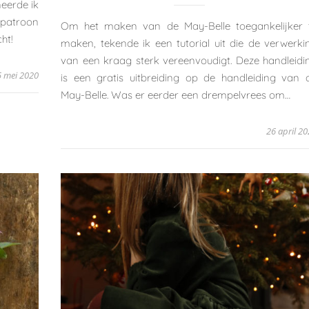
eerde ik
 patroon
Om het maken van de May-Belle toegankelijker 
ht!
maken, tekende ik een tutorial uit die de verwerki
van een kraag sterk vereenvoudigt. Deze handleidi
5 mei 2020
is een gratis uitbreiding op de handleiding van 
May-Belle. Was er eerder een drempelvrees om…
26 april 2