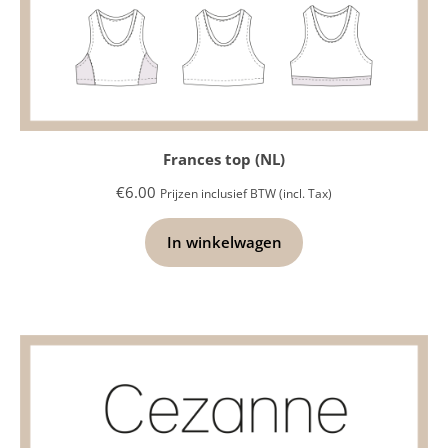
Frances top (NL)
€
6.00
Prijzen inclusief BTW (incl. Tax)
In winkelwagen