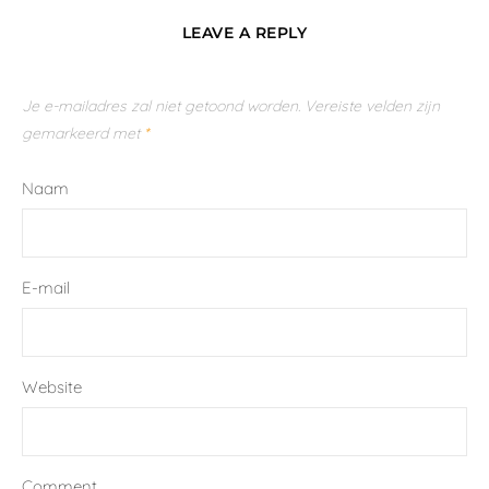
LEAVE A REPLY
Je e-mailadres zal niet getoond worden.
Vereiste velden zijn
gemarkeerd met
*
Naam
E-mail
Website
Comment