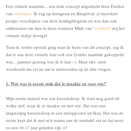
Een virtuele naaidate... een leuk concept uitgedacht door Evelien
van
sewbidoo
. Ik zag op instagram en Bloglovin' al meerdere
postjes verschijnen van deze kettingblogtour en was dan ook
enthousiast om mee te doen wanneer Miek van '
vanMiek
' mij het
virtuele stokje doorgaf.
Toen ik verder opzoek ging naar de basis van dit concept, zag ik
dat er aan deze virtuele tour ook een fysieke naaidate gekoppeld
was....jammer genoeg was ik te laat :-). Maar oké, niets
weerhoudt me ervan om te antwoorden op de drie vragen.
1. Wat was je eerste stuk dat je maakte en voor wie?
Mijn eerste naaisel was een kussensloop. Ik weet nog goed uit
welke stof, waar ik ze maakte en met wie. Het was een
langwerpig kussensloop in een streepjesstof uit Ikea. Het was de
eerste keer dat ik met m'n mama aan de naaitafel zat en dat moet
zo een 16-17 jaar geleden zijn :o!