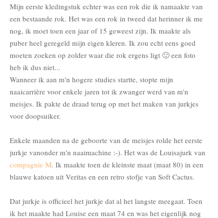
Mijn eerste kledingstuk echter was een rok die ik namaakte van
een bestaande rok. Het was een rok in tweed dat herinner ik me
nog, ik moet toen een jaar of 15 geweest zijn. Ik maakte als
puber heel geregeld mijn eigen kleren. Ik zou echt eens goed
moeten zoeken op zolder waar die rok ergens ligt 🙂 een foto
heb ik dus niet...
Wanneer ik aan m'n hogere studies startte, stopte mijn
naaicarrière voor enkele jaren tot ik zwanger werd van m'n
meisjes. Ik pakte de draad terug op met het maken van jurkjes
voor doopsuiker.
Enkele maanden na de geboorte van de meisjes rolde het eerste
jurkje vanonder m'n naaimachine :-). Het was de Louisajurk van
compagnie M
. Ik maakte toen de kleinste maat (maat 80) in een
blauwe katoen uit Veritas en een retro stofje van Soft Cactus.
Dat jurkje is officieel het jurkje dat al het langste meegaat. Toen
ik het maakte had Louise een maat 74 en was het eigenlijk nog