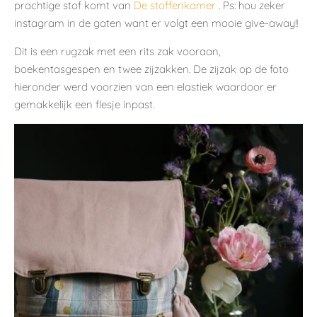
prachtige stof komt van
De stoffenkamer
. Ps: hou zeker
instagram in de gaten want er volgt een mooie give-away!!
Dit is een rugzak met een rits zak vooraan,
boekentasgespen en twee zijzakken. De zijzak op de foto
hieronder werd voorzien van een elastiek waardoor er
gemakkelijk een flesje inpast.