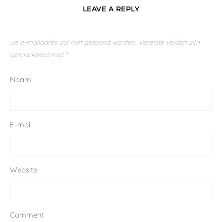
LEAVE A REPLY
Je e-mailadres zal niet getoond worden.
Vereiste velden zijn
gemarkeerd met
*
Naam
E-mail
Website
Comment