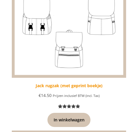
Jack rugzak (met geprint boekje)
€
14.50
Prijzen inclusief BTW (incl. Tax)
Beoordeling
1
5.00
op 5
In winkelwagen
gebaseerd
op