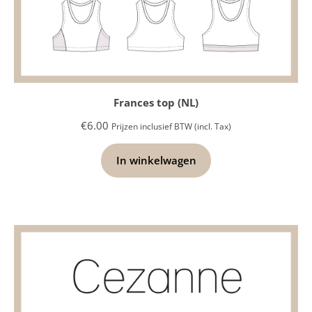
Frances top (NL)
€
6.00
Prijzen inclusief BTW (incl. Tax)
In winkelwagen