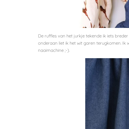
De ruffles van het jurkje tekende ik iets bred
onderaan liet ik het wit garen terugkomen. Ik
naaimachine ;-).