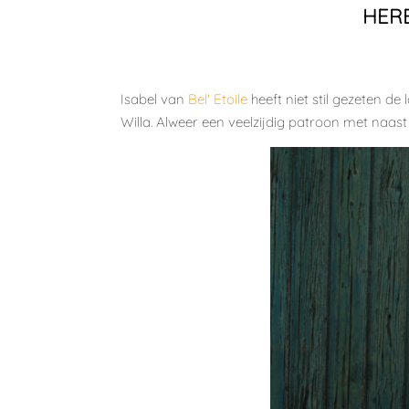
HER
Isabel van
Bel' Etoile
heeft niet stil gezeten d
Willa. Alweer een veelzijdig patroon met naas