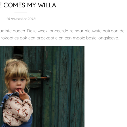
E COMES MY WILLA
16 november 2018
e laatste dagen. Deze week lanceerde ze haar nieuwste patroon de
t rokopties ook een broekoptie en een mooie basic longsleeve.