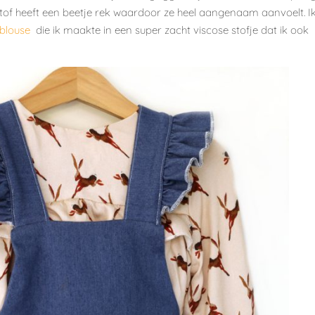
 stof heeft een beetje rek waardoor ze heel aangenaam aanvoelt. I
 blouse
die ik maakte in een super zacht viscose stofje dat ik ook