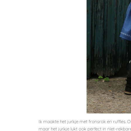
Ik maakte het jurkje met fronsrok en ruffles. 
maar het jurkje lukt ook perfect in niet-rekbar