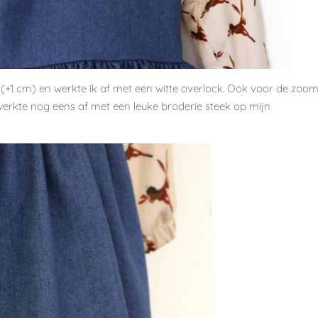
er (+1 cm) en werkte ik af met een witte overlock. Ook voor de zoo
 werkte nog eens af met een leuke broderie steek op mijn