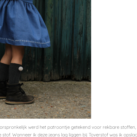
Oorspronkelijk werd het patroontje getekend voor rekbare stoffen,
e stof. Wanneer ik deze jeans lag liggen bij Toverstof was ik opsla