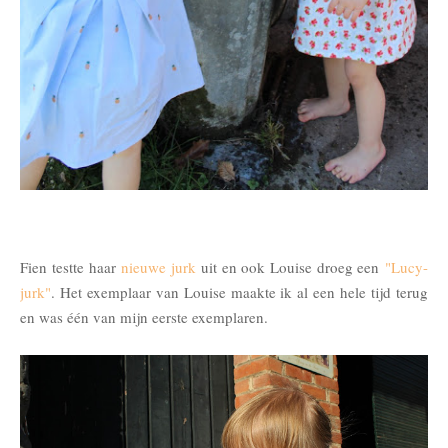
Fien testte haar
nieuwe jurk
uit en ook Louise droeg een
"Lucy-
jurk"
.
Het exemplaar van Louise maakte ik al een hele tijd terug
en was één van mijn eerste exemplaren.