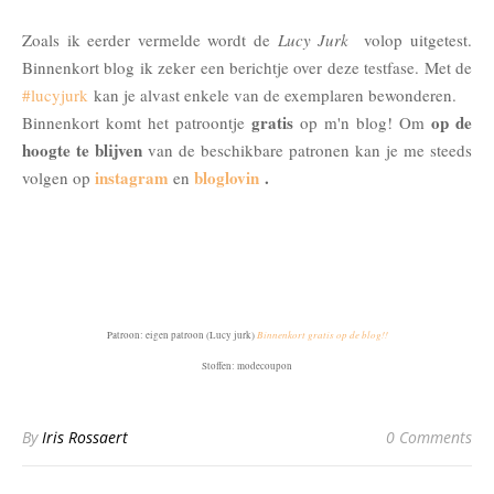
Zoals ik eerder vermelde wordt de
Lucy Jurk
volop uitgetest.
Binnenkort blog ik zeker een berichtje over deze testfase. Met de
#lucyjurk
kan je alvast enkele van de exemplaren bewonderen.
gratis
op de
Binnenkort komt het patroontje
op m'n blog! Om
hoogte te blijven
van de beschikbare patronen kan je me steeds
instagram
bloglovin
.
volgen op
en
Binnenkort gratis op de blog!
!
Patroon: eigen patroon (Lucy jurk)
Stoffen: modecoupo
n
By
Iris Rossaert
0 Comments