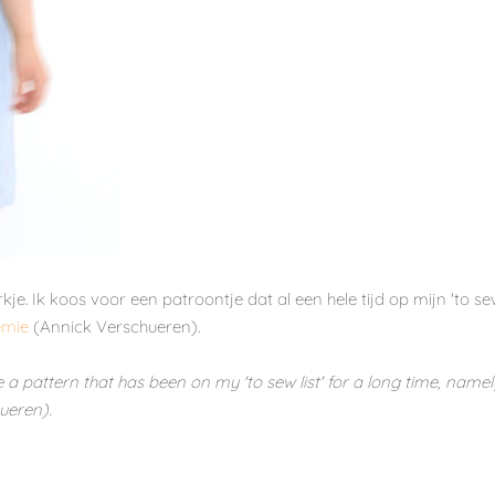
e. Ik koos voor een patroontje dat al een hele tijd op mijn 'to s
emie
(Annick Verschueren).
e a pattern that has been on my 'to sew list' for a long time, namel
ueren).