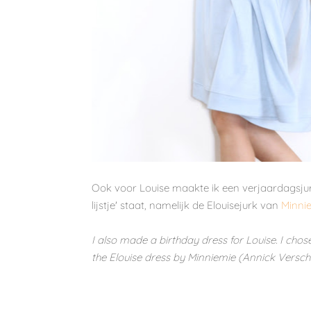
Ook voor Louise maakte ik een verjaardagsjurkj
lijstje' staat, namelijk de Elouisejurk van
Minni
I also made a birthday dress for Louise. I chos
the Elouise dress by Minniemie (Annick Versch