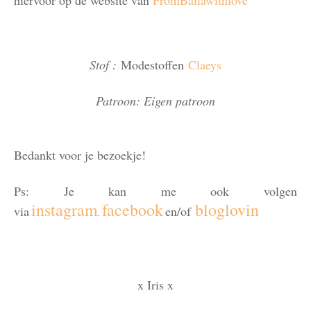
hiervoor op de website van
FromBailawithlove
Stof :
Modestoffen
Claeys
Patroon: Eigen patroon
B
edankt voor je bezoekje!
Ps: Je kan me ook volgen
instagram
facebook
bloglovin
via
en/of
,
x Iris x