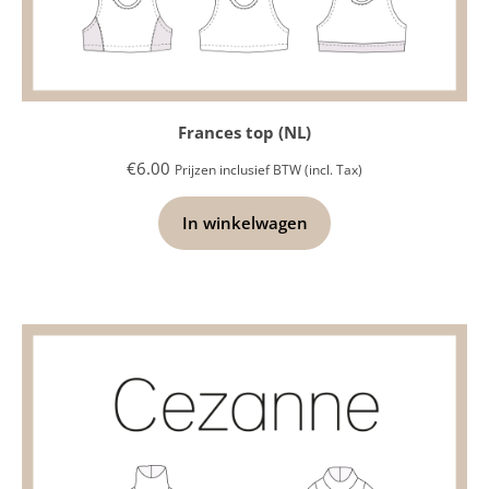
Frances top (NL)
€
6.00
Prijzen inclusief BTW (incl. Tax)
In winkelwagen