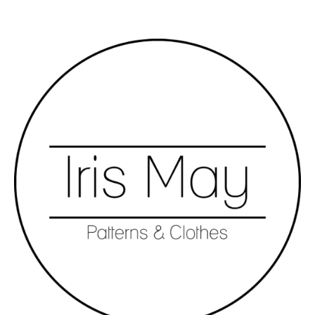
Elodie
Frances
Frankie training
George(tte)
Jeanne
Jack
Joseph(ine)
Louise
May-Belle kids