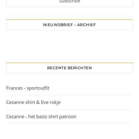
PATRONEN
PDF naaipatronen
Geprinte naaipatronen
Boek
Cadeaubon