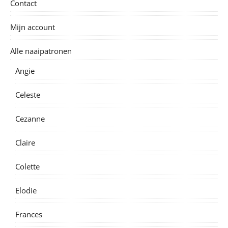
Tintin short/broek
© Iris May - patterns & clothes 2026 |
Bard Theme by
WP Royal
.
Boek
Webshop
Uitbreidingen/ additions
Nieuwsbrief - archief
Blog
Gift card
Gratis/ Free
Verkooppunten
Contact
Account
0 artikelen
€0.00
BACK TO TOP