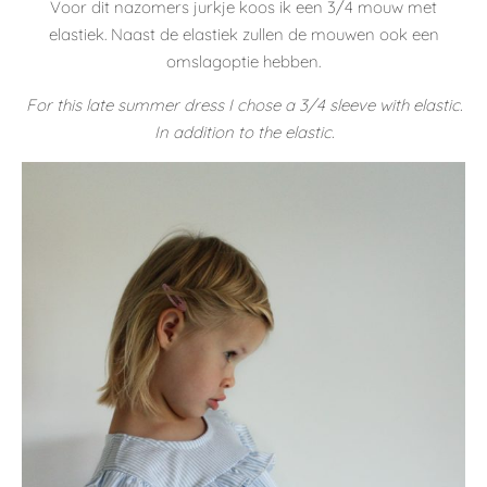
Dankjewel voor je bezoekje! Thx for your visit
Iris
By
Iris
4 Comments
PREVIOUS
MY LITTLE INDIAN
NEWER