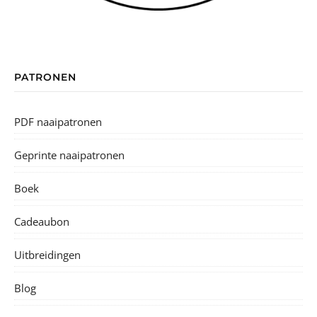
May-Belle Adult
Madeline overgooirokje - gratis
Odeline
Renée dames/ women
Renée kids
Renée heren/ men
Robin jurk/dress
Rosa
Suzanne dame/ women
Suzanne kids