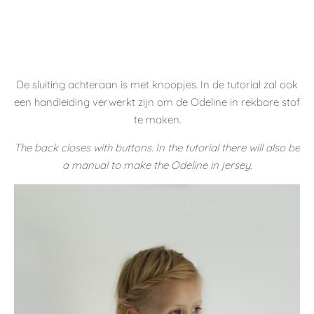
Voor dit nazomers jurkje koos ik een 3/4 mouw met
elastiek. Naast de elastiek zullen de mouwen ook een
omslagoptie hebben.
For this late summer dress I chose a 3/4 sleeve with elastic.
In addition to the elastic.