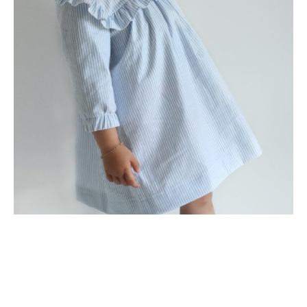
WHEN TWO NEW PATTERNS ARE COMBINED
4 COMMENTS
PINGBACK:
12 September 2018 At 5:47 Pm
When two new patterns are combined - Iris May
TAMARA
14 September 2018 At 5:41 Pm
Antwoord
Oh zo mooi zeg!