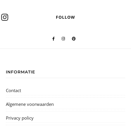
Uitbreidingen
Blog
Contact
Mijn account
Alle naaipatronen
Angie
Celeste
Cezanne
Claire
Colette