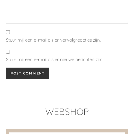
Cezanne shirt (NL) - met extra ruffle add-on
€
10.00
Prijzen inclusief BTW (incl. Tax)
In winkelwagen