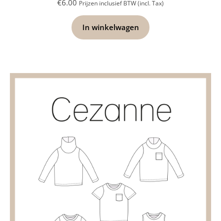
Cezanne shirt & Eve rokje
Cezanne - het basis shirt patroon
FOLLOW
INFORMATIE
Contact