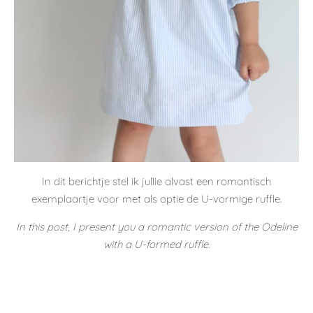
In dit berichtje stel ik jullie alvast een romantisch
exemplaartje voor met als optie de U-vormige ruffle.
In this post, I present you a romantic version of the Odeline
with a U-formed ruffle.
De sluiting achteraan is met knoopjes. In de tutorial zal ook
een handleiding verwerkt zijn om de Odeline in rekbare stof