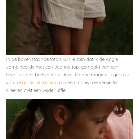
In de bovenstaande foto's kun je zien dat ik de Angie
combineerde met een Jeanne top, gemaakt van een
heerlijk zacht breisel. Voor deze Jeanne maakte ik gebruik
van de
gratis uitbreiding
om een mouwloze versie te
creëren met een wijde ruffle.