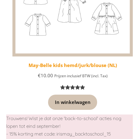
May-Belle kids hemd/jurk/blouse (NL)
€
10.00
Prijzen inclusief BTW (incl. Tax)
Beoordeling
3
In winkelwagen
5.00
op 5
gebaseerd
op
Trouwens! Wist je dat onze 'back-to-school' acties nog
klantbeoordelingen
lopen tot eind september!
- 15% korting met code: irismay_backtoschool_15