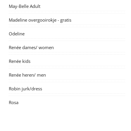
May-Belle Adult
Madeline overgooirokje - gratis
Odeline
Renée dames/ women
Renée kids
Renée heren/ men
Robin jurk/dress
Rosa
Suzanne dame/ women
Suzanne kids