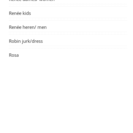
Renée kids
Renée heren/ men
Robin jurk/dress
Rosa
Suzanne dame/ women
Suzanne kids
Tintin short/broek