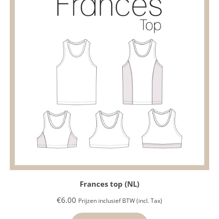
Frances top (NL)
€
6.00
Prijzen inclusief BTW (incl. Tax)