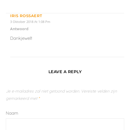
IRIS ROSSAERT
3 Oktober 2018 At 1:08 Pm
Antwoord
Dankjewel!!
LEAVE A REPLY
Je e-mailadres zal niet getoond worden.
Vereiste velden zijn
gemarkeerd met
*
Naam