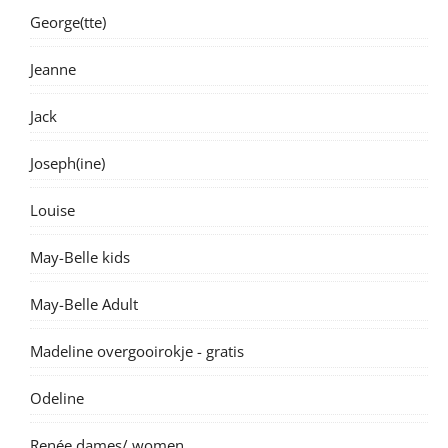
George(tte)
Jeanne
Jack
Joseph(ine)
Louise
May-Belle kids
May-Belle Adult
Madeline overgooirokje - gratis
Odeline
Renée dames/ women