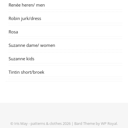
Renée heren/ men
Robin jurk/dress
Rosa
Suzanne dame/ women
Suzanne kids
Tintin short/broek
© Iris May - patterns & clothes 2026 |
Bard Theme by
WP Royal
.