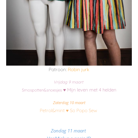
Patroon:
Robin jurk
Vrijdag 9 maart
♥
Mijn leven met 4 helden
Smospotten&snoesjes
Zaterdag 10 maart
Petrol&mint
♥
So Popo Sew
Zondag 11 maart