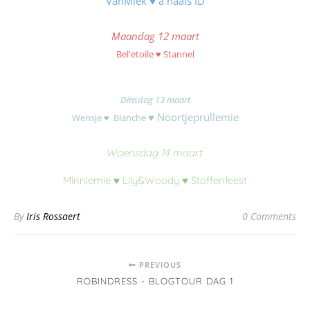
VanMiek
♥
a naais ID
Maandag 12 maart
Bel'etoile
♥
Stannel
Dinsdag 13 maart
♥
Noortjeprullemie
Wensje
♥
Blanche
Woensdag 14 maart
Minniemie
♥
Lily&Woody
♥
Stoffenfeest
By
Iris Rossaert
0 Comments
PREVIOUS
ROBINDRESS - BLOGTOUR DAG 1