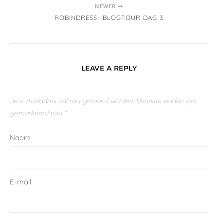
NEWER
ROBINDRESS- BLOGTOUR DAG 3
LEAVE A REPLY
Je e-mailadres zal niet getoond worden.
Vereiste velden zijn
gemarkeerd met
*
Naam
E-mail