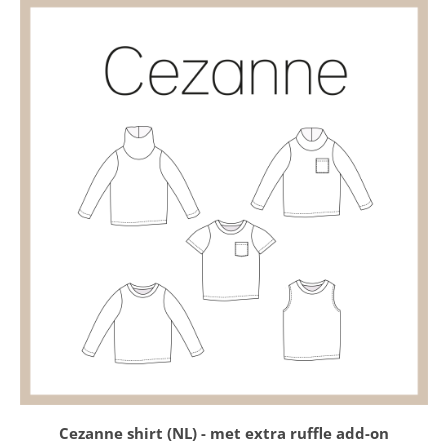
Cezanne shirt (NL) - met extra ruffle add-on