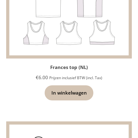
Frances top (NL)
€
6.00
Prijzen inclusief BTW (incl. Tax)
In winkelwagen