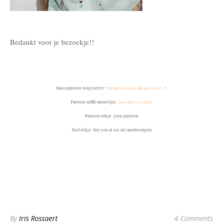
Bedankt voor je bezoekje!!
Creatief Magazine Nr. 5
Basispatroon longsleev
e
:
Veritas
twee halve ovalen
Patroon ruffle mouwtjes:
Patroon rokje: geen patroon
Stof rokje: See you at six uit modecoupon
By
Iris Rossaert
4 Comments