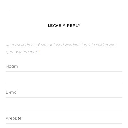
LEAVE A REPLY
Je e-mailadres zal niet getoond worden.
Vereiste velden zijn
gemarkeerd met
*
Naam
E-mail
Website