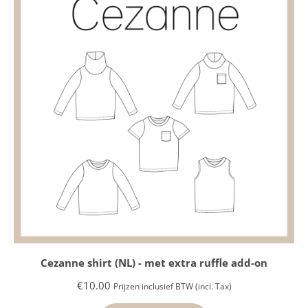
Cezanne shirt (NL) - met extra ruffle add-on
€
10.00
Prijzen inclusief BTW (incl. Tax)