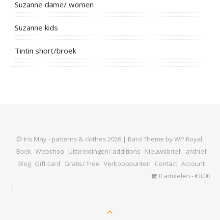
Suzanne dame/ women
Suzanne kids
Tintin short/broek
© Iris May - patterns & clothes 2026 |
Bard Theme by
WP Royal
.
Boek
Webshop
Uitbreidingen/ additions
Nieuwsbrief - archief
Blog
Gift card
Gratis/ Free
Verkooppunten
Contact
Account
0 artikelen
€0.00