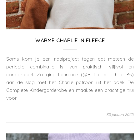
WARME CHARLIE IN FLEECE
Soms kom je een naaiproject tegen dat meteen de
perfecte combinatie is van praktisch, stijlvol en
comfortabel. Zo ging Laurence (@B_l_a_n_c_h_e_85)
aan de slag met het Charlie patroon uit het boek De
Complete Kindergarderobe en maakte een prachtige trui
voor…
30 januari 2025