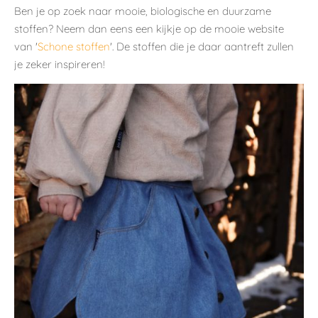
Ben je op zoek naar mooie, biologische en duurzame
stoffen? Neem dan eens een kijkje op de mooie website
van '
Schone stoffen
'. De stoffen die je daar aantreft zullen
je zeker inspireren!