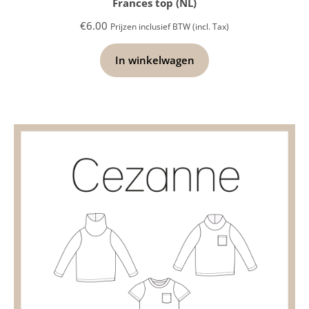
Frances top (NL)
€
6.00
Prijzen inclusief BTW (incl. Tax)
In winkelwagen