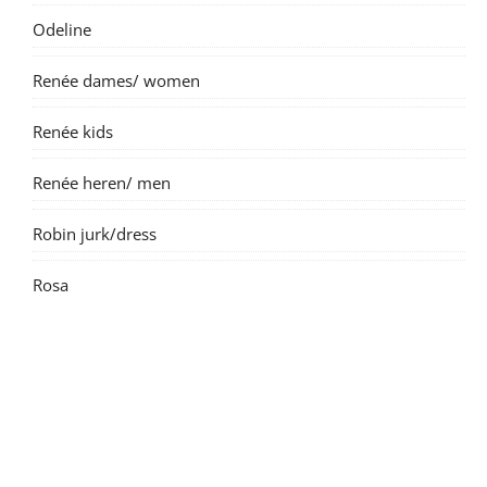
Odeline
Renée dames/ women
Renée kids
Renée heren/ men
Robin jurk/dress
Rosa
Suzanne dame/ women
Suzanne kids
Tintin short/broek