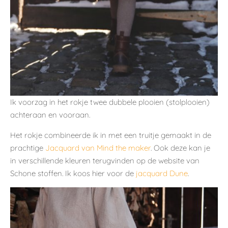
Ik voorzag in het rokje twee dubbele plooien (stolplooien)
achteraan en vooraan.
Het rokje combineerde ik in met een truitje gemaakt in de
prachtige
Jacquard van Mind the maker
. Ook deze kan je
in verschillende kleuren terugvinden op de website van
Schone stoffen. Ik koos hier voor de
jacquard Dune
.