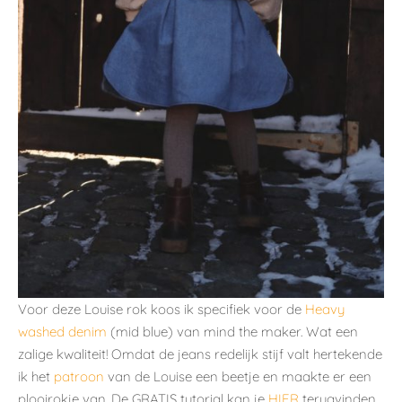
Voor deze Louise rok koos ik specifiek voor de
Heavy
washed denim
(mid blue) van mind the maker. Wat een
zalige kwaliteit! Omdat de jeans redelijk stijf valt hertekende
ik het
patroon
van de Louise een beetje en maakte er een
plooirokje van. De GRATIS tutorial kan je
HIER
terugvinden.