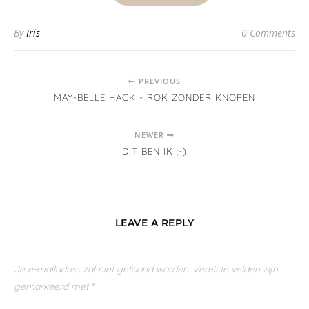
By
Iris
0 Comments
PREVIOUS
MAY-BELLE HACK - ROK ZONDER KNOPEN
NEWER
DIT BEN IK ;-)
LEAVE A REPLY
Je e-mailadres zal niet getoond worden.
Vereiste velden zijn
gemarkeerd met
*