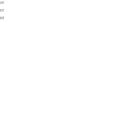
or
er
mt