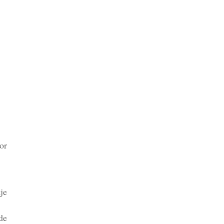
or
je
de