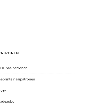
PATRONEN
DF naaipatronen
eprinte naaipatronen
Boek
Cadeaubon