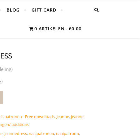
BLOG
GIFT CARD
0 ARTIKELEN
€0.00
ESS
eling)
x)
tis patronen - Free downloads
,
Jeanne
,
Jeanne
ingen/ additions
ne
,
jeannedress
,
naaipatronen
,
naaipatroon
,