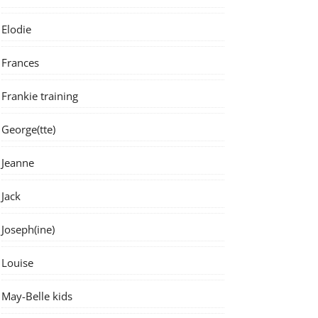
Elodie
Frances
Frankie training
George(tte)
Jeanne
Jack
Joseph(ine)
Louise
May-Belle kids