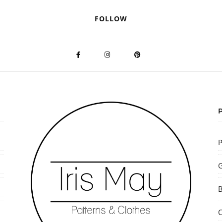
FOLLOW
P
G