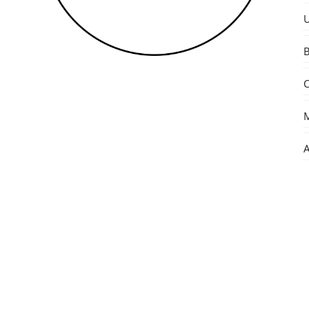
U
B
C
M
A