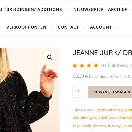
UITBREIDINGEN/ ADDITIONS
NIEUWSBRIEF - ARCHIEF
VERKOOPPUNTEN
CONTACT
ACCOUNT
JEANNE JURK/ DR
(
1
klantbeoord
Beoordeling
1
€
0.00
5.00
op 5
Prijzen inclusief BTW (incl. Ta
gebaseerd op
klantbeoordeling
IN WINKELWAGEN
Categorieën:
Gratis patronen
,
Gra
uitbreidingen/ additions
,
Uitbreid
Tags:
Hack
,
iris may
,
irismay
,
Jean