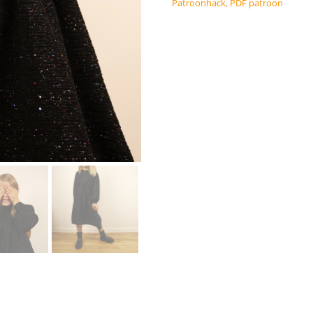
Patroonhack
,
PDF patroon