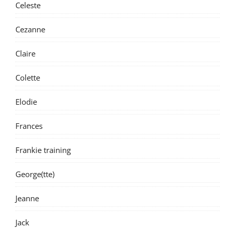
© Iris May - patterns & clothes 2026 |
Bard Theme by
WP Royal
.
Boek
Webshop
Uitbreidingen/ additions
Nieuwsbrief - archief
Blog
Gift card
Gratis/ Free
Verkooppunten
Contact
Account
0 artikelen
€0.00
BACK TO TOP