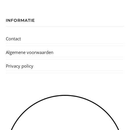
Alle naaipatronen
Angie
Celeste
Cezanne
Claire
Colette
Elodie
Frances
Frankie training