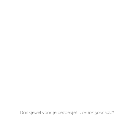
Antwoord
Dankjewel ! Moet je zeker doen is super leuk en er zijn
ook echt veel eenvoudige damespatronen die mooi zijn !
EVA
2 Augustus 2018 At 5:45 Am
Antwoord
Echt een hele mooie jurk, die zou ik zeker ook dragen
IRIS ROSSAERT
2 Augustus 2018 At 8:24 Am
Antwoord