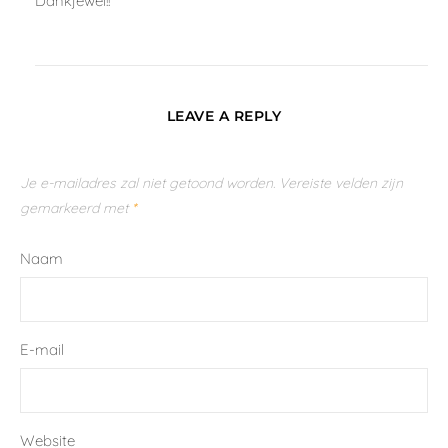
Frances top (NL)
€
6.00
Prijzen inclusief BTW (incl. Tax)