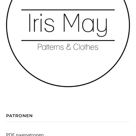
George(tte)
Jeanne
Jack
Joseph(ine)
Louise
May-Belle kids
May-Belle Adult
Madeline overgooirokje - gratis
Odeline
Renée dames/ women