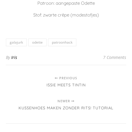
Dankjewel !!
ANSKE
2 Augustus 2018 At 11:06 Am
Antwoord
Wauw! Een geniale hack! Staat je prachtig! Dat zet ik op
mijn eigen to SEW lijst!
TAMARA
2 Augustus 2018 At 10:22 Pm
Antwoord
Prachtig!! Die rug heb je fantastisch leuk gehackt!