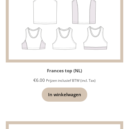
NIEUWSBRIEF – ARCHIEF
RECENTE BERICHTEN
Frances - sportoutfit
Cezanne shirt & Eve rokje
Cezanne - het basis shirt patroon