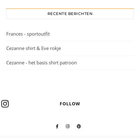
PATRONEN
PDF naaipatronen
Geprinte naaipatronen
Boek
Cadeaubon
Uitbreidingen
Blog
Contact
Mijn account