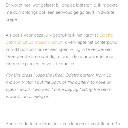
Er wordt heel wat gefeest bij ons de laatste tijd. Ik maakte
me dan onlangs ook een eenvoudige galajurk in zwarte
crëpe.
Als basis voor deze jurk gebruikte ik het (gratis)
Odette
patroon uit La maison Victo
r. Ik verknipte het achterpand
van dit patroon om er een open v-rug in te verwerken.
Deze werkte ik eenvoudig af door de naadwaarde naar
binnen te plooien en vast te naaien.
For this dress I used the (free) Odette pattern from La
maison Victor. I cut the back of this pattern to have an
open v-back. I worked it out easily by folding the seam
inwards and sewing it.
Aan de odette top maakte ik een lange rok vast. Ik nam 1 x