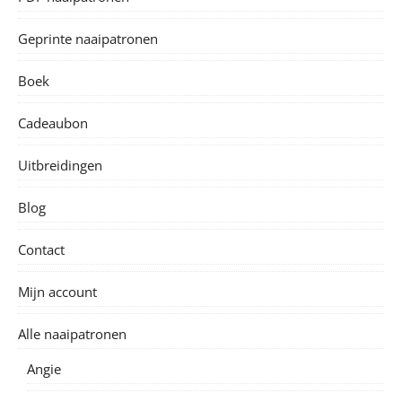
Renée kids
Renée heren/ men
Robin jurk/dress
Rosa
Suzanne dame/ women
Suzanne kids
Tintin short/broek