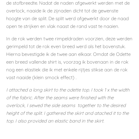
de stofbreedte. Nadat de naden afgewerkt werden met de
overlock, naaide ik de zijnaden dicht tot de gewenste
hoogte van de split. De split werd afgewerkt door de naad
open te strijken en vlak naast de rand vast te naaien.
In de rok werden twee rimpeldraden voorzien, deze werden
gerimpeld tot de rok even breed werd als het bovenstuk.
Hierna bevestigde ik de twee aan elkaar. Omdat de Odette
een breed vallende shirt is, voorzag ik bovenaan in de rok
nog een elastiek die ik met enkele rijtjes stikse aan de rok
vast naaide (klein smock effect) .
I attached a long skirt to the odette top. I took 1 x the width
of the fabric. After the seams were finished with the
overlock, I sewed the side seams together to the desired
height of the split. I gathered the skirt and atached it to the
top. I also provided an elastic band in the skirt.