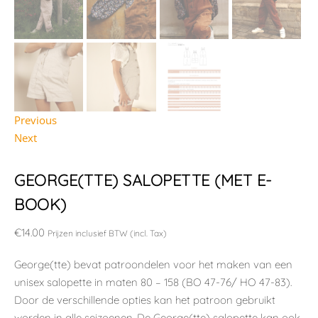
Previous
Next
GEORGE(TTE) SALOPETTE (MET E-
BOOK)
€
14.00
Prijzen inclusief BTW (incl. Tax)
George(tte) bevat patroondelen voor het maken van een
unisex salopette in maten 80 – 158 (BO 47-76/ HO 47-83).
Door de verschillende opties kan het patroon gebruikt
worden in alle seizoenen. De George(tte) salopette kan ook