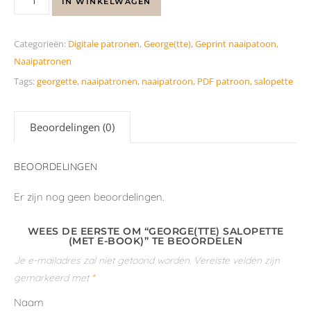
IN WINKELWAGEN
Categorieën:
Digitale patronen
,
George(tte)
,
Geprint naaipatoon
,
Naaipatronen
Tags:
georgette
,
naaipatronen
,
naaipatroon
,
PDF patroon
,
salopette
Beoordelingen (0)
BEOORDELINGEN
Er zijn nog geen beoordelingen.
WEES DE EERSTE OM “GEORGE(TTE) SALOPETTE
(MET E-BOOK)” TE BEOORDELEN
Je e-mailadres zal niet getoond worden.
Vereiste velden zijn
gemarkeerd met
*
Naam