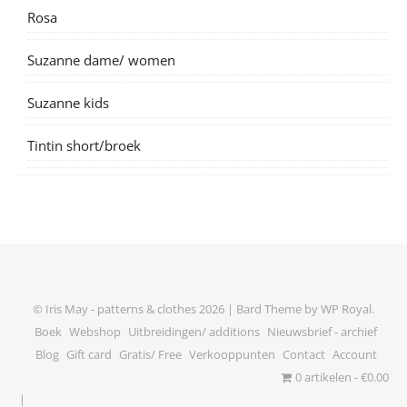
Rosa
Suzanne dame/ women
Suzanne kids
Tintin short/broek
© Iris May - patterns & clothes 2026 |
Bard Theme by
WP Royal
.
Boek
Webshop
Uitbreidingen/ additions
Nieuwsbrief - archief
Blog
Gift card
Gratis/ Free
Verkooppunten
Contact
Account
0 artikelen
€0.00