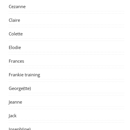
Cezanne
Claire
Colette
Elodie
Frances
Frankie training
George(tte)
Jeanne
Jack
Joseph(ine)