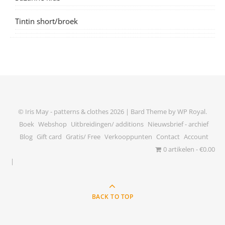
Tintin short/broek
© Iris May - patterns & clothes 2026 |
Bard Theme by
WP Royal
.
Boek
Webshop
Uitbreidingen/ additions
Nieuwsbrief - archief
Blog
Gift card
Gratis/ Free
Verkooppunten
Contact
Account
0 artikelen
€0.00
BACK TO TOP