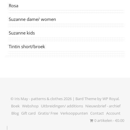
Rosa
Suzanne dame/ women
Suzanne kids
Tintin short/broek
© Iris May - patterns & clothes 2026 |
Bard Theme by
WP Royal
.
Boek
Webshop
Uitbreidingen/ additions
Nieuwsbrief - archief
Blog
Gift card
Gratis/ Free
Verkooppunten
Contact
Account
0 artikelen
€0.00