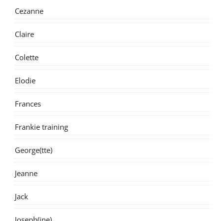
Cezanne
Claire
Colette
Elodie
Frances
Frankie training
George(tte)
Jeanne
Jack
Joseph(ine)