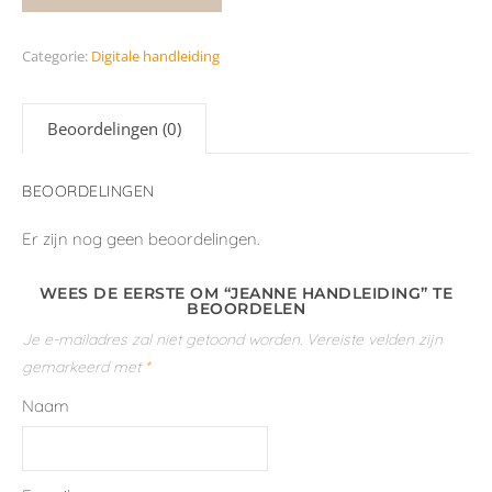
Categorie:
Digitale handleiding
Beoordelingen (0)
BEOORDELINGEN
Er zijn nog geen beoordelingen.
WEES DE EERSTE OM “JEANNE HANDLEIDING” TE
BEOORDELEN
Je e-mailadres zal niet getoond worden.
Vereiste velden zijn
gemarkeerd met
*
Naam