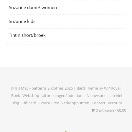
Suzanne dame/ women
Suzanne kids
Tintin short/broek
© Iris May - patterns & clothes 2026 |
Bard Theme by
WP Royal
.
Boek
Webshop
Uitbreidingen/ additions
Nieuwsbrief - archief
Blog
Gift card
Gratis/ Free
Verkooppunten
Contact
Account
0 artikelen
€0.00