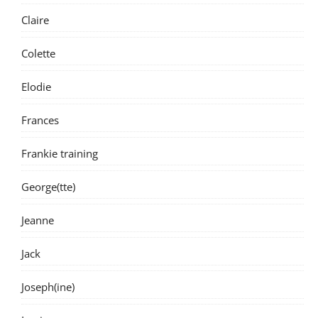
Claire
Colette
Elodie
Frances
Frankie training
George(tte)
Jeanne
Jack
Joseph(ine)