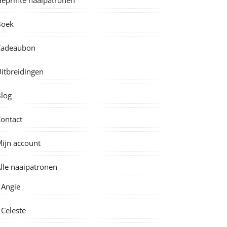
eprinte naaipatronen
Boek
Cadeaubon
itbreidingen
log
ontact
ijn account
lle naaipatronen
Angie
Celeste