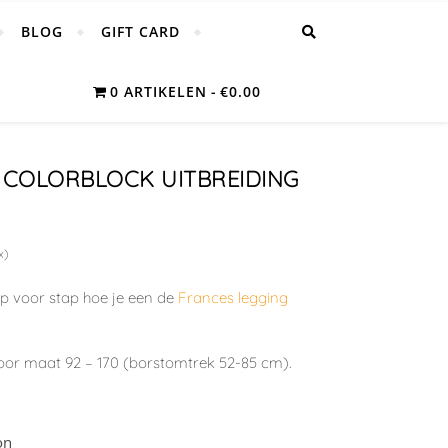
BLOG
GIFT CARD
0 ARTIKELEN
€0.00
 COLORBLOCK UITBREIDING
x)
tap voor stap hoe je een de
Frances legging
oor maat 92 – 170 (borstomtrek 52-85 cm).
on