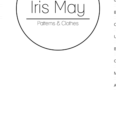
G
U
B
C
M
A