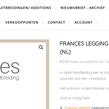
UITBREIDINGEN/ ADDITIONS
NIEUWSBRIEF - ARCHIEF
VERKOOPPUNTEN
CONTACT
ACCOUNT
FRANCES LEGGING
(NL)
€
0.00
Prijzen inclusief BTW (incl. Ta
In deze handleiding leer je s
voorziet van een colorblock.
Het patroon is beschikbaar v
Wat je nodig hebt:
Frances legging
naaipatro