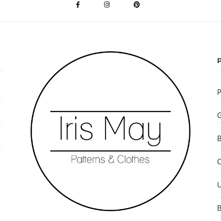
P
G
U
B