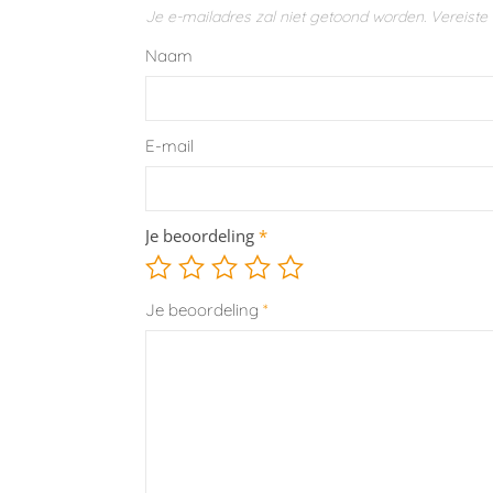
Je e-mailadres zal niet getoond worden.
Vereiste
Naam
E-mail
Je beoordeling
*
Je beoordeling
*