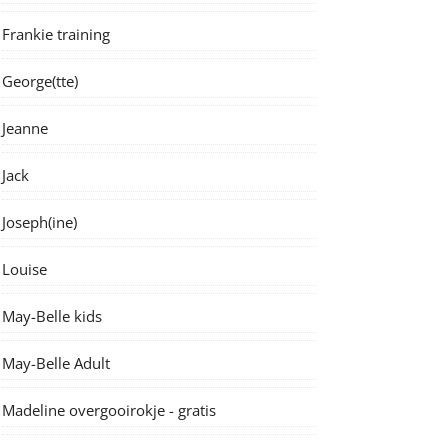
Frankie training
George(tte)
Jeanne
Jack
Joseph(ine)
Louise
May-Belle kids
May-Belle Adult
Madeline overgooirokje - gratis