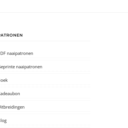
PATRONEN
DF naaipatronen
eprinte naaipatronen
Boek
Cadeaubon
itbreidingen
log