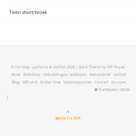
Tintin short/broek
© Iris May - patterns & clothes 2026 |
Bard Theme by
WP Royal
.
Boek
Webshop
Uitbreidingen/ additions
Nieuwsbrief - archief
Blog
Gift card
Gratis/ Free
Verkooppunten
Contact
Account
0 artikelen
€0.00
BACK TO TOP