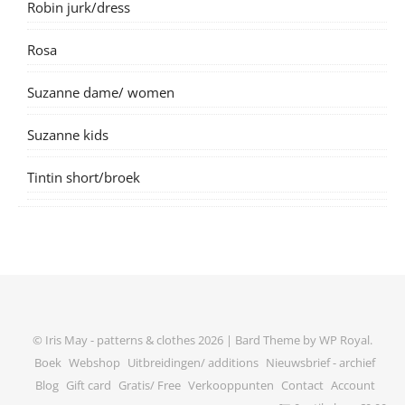
Robin jurk/dress
Rosa
Suzanne dame/ women
Suzanne kids
Tintin short/broek
© Iris May - patterns & clothes 2026 |
Bard Theme by
WP Royal
.
Boek
Webshop
Uitbreidingen/ additions
Nieuwsbrief - archief
Blog
Gift card
Gratis/ Free
Verkooppunten
Contact
Account