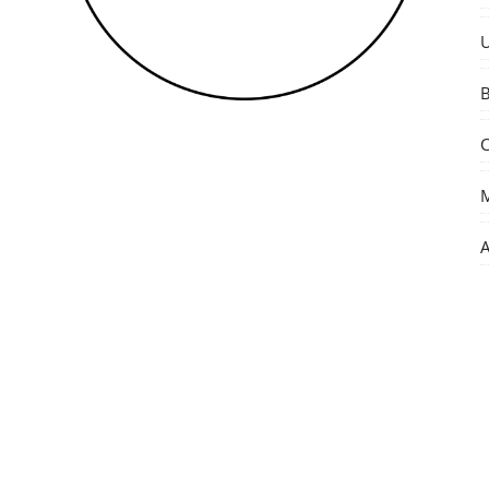
U
B
C
M
A