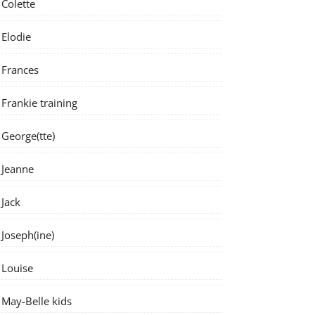
Colette
Elodie
Frances
Frankie training
George(tte)
Jeanne
Jack
Joseph(ine)
Louise
May-Belle kids