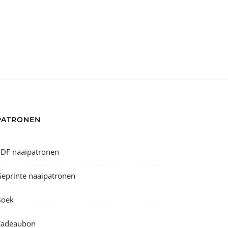
PATRONEN
DF naaipatronen
eprinte naaipatronen
Boek
Cadeaubon